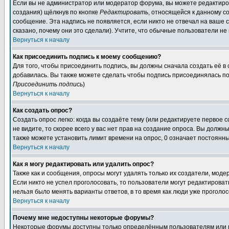
Если вы не администратор или модератор форума, вы можете редактиров
создания) щёлкнув по кнопке
Редактировать
, относящейся к данному с
сообщение. Эта надпись не появляется, если никто не отвечал на ваше
сказано, почему они это сделали). Учтите, что обычные пользователи не 
Вернуться к началу
Как присоединить подпись к моему сообщению?
Для того, чтобы присоединить подпись, вы должны сначала создать её в
добавилась. Вы также можете сделать чтобы подпись присоединялась по
Присоединить подпись
)
Вернуться к началу
Как создать опрос?
Создать опрос легко: когда вы создаёте тему (или редактируете первое 
не видите, то скорее всего у вас нет прав на создание опроса. Вы должн
также можете установить лимит времени на опрос, 0 означает постоянны
Вернуться к началу
Как я могу редактировать или удалить опрос?
Также как и сообщения, опросы могут удалять только их создатели, мод
Если никто не успел проголосовать, то пользователи могут редактироват
нельзя было менять варианты ответов, в то время как люди уже проголос
Вернуться к началу
Почему мне недоступны некоторые форумы?
Некоторые форумы доступны только определённым пользователям или гр