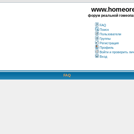
www.homeorea
форум реальной гомеопа
FAQ
Поиск
Пользователи
Группы
Регистрация
Профиль
Войти и проверить ли
Вход
FAQ