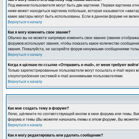
Под именем пользователя могут быть две картинки. Первая картинка отн
ниже может находиться картинка побольше, которая называется «аватара
какие аватары могут быть использованы. Если в данном форуме не вклю
Вернуться к началу
Как я могу изменить свое звание?
Обычно вы не можете напрямую изменить свое звание (звание отображае
форумов используют звания, чтобы показать какое количество сообще
звания. Пожалуйста, не засоряйте форум ненужными сообщениями только
Вернуться к началу
Когда я щёлкаю по ссылке «Отправить e-mail», от меня требуют войти
Только зарегистрированные пользователи могут посылать e-mail через 
злоупотребления системой e-mail анонимными пользователями.
Вернуться к началу
Как мне создать тему в форуме?
Легко, щёлкните по соответствующей кнопке в окне форума или темы. В
форума и темы (
Вы можете начинать темы в этом форуме, Вы можете 
Вернуться к началу
Как я могу редактировать или удалить сообщение?