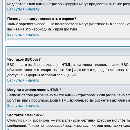
модераторы или администраторы форума могут предоставить такое разр
Вернуться к началу
Почему я не могу голосовать в опросе?
Только зарегистрированные пользователи могут участвовать в опросе (чт
вас нет на это необходимых прав доступа.
Вернуться к началу
Что такое BBCode?
BBCode это особая реализация HTML, возможность использования BBCod
нём заключаются в квадратные скобки [ и ], а не < и >, он даёт польз
доступна из формы отправки сообщений.
Вернуться к началу
Могу ли я использовать HTML?
Зависит от того разрешено ли это администратором. Если разрешено его 
могут вызвать проблемы. Если HTML включён, то вы сможете выключить 
Вернуться к началу
Что такое смайлики?
Смайлики, или эмотиконы — это маленькие картинки, которые могут быть 
сообщений. Только не перестарайтесь, используя их: они легко могут с