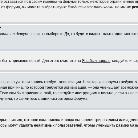
те оставаться под своим именем на форуме только некоторое ограниченное вр
о от форума, вы можете выбрать пункт
Входить автоматически
, но мы
не ре
?
вание на форуме
, если вы выберете
Да
, то будете видны только администрат
т быть присвоен новый. Для этого кликните на
Я забыл пароль
, следуйте инс
ожно, ваша учетная запись требует активизации. Некоторые форумы требуют,
лавная причина, по которой требуется активизация, — она уменьшает возмож
Если вам был прислан e-mail, то следуйте инструкциям в письме, если вы не п
олучили, то свяжитесь с администратором форума.
ьте письмо, которое вам прислали, когда вы зарегистрировались) или админ
оры могут удалять неактивных пользователей, чтобы уменьшить размер базы