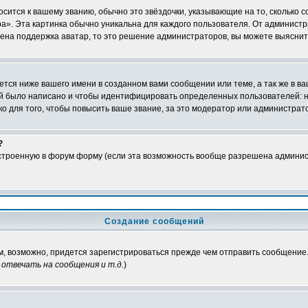
осится к вашему званию, обычно это звёздочки, указывающие на то, сколько 
». Эта картинка обычно уникальна для каждого пользователя. От администрат
чена поддержка аватар, то это решение администраторов, вы можете выяснит
тся ниже вашего имени в созданном вами сообщении или теме, а так же в ва
ний было написано и чтобы идентифицировать определенных пользователей:
 для того, чтобы повысить ваше звание, за это модератор или администрат
?
встроенную в форум форму (если эта возможность вообще разрешена админис
Создание сообщений
ам, возможно, придется зарегистрироваться прежде чем отправить сообщение
отвечать на сообщения и т.д.
)