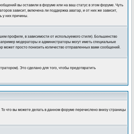
сообщений вы оставили в форуме или на ваш статус в этом форуме. Чуть
оров зависит, включена ли поддержка аватар, и от них же зависит,
ь у них причины.
шем профиле, в зависимости от используемого стиля). Большинство
 например модераторы и администраторы могут иметь специальные
ор может просто понизить количество отправленных вами сообщений.
тратором). Это сделано для того, чтобы предотвратить
. То что вы можете делать в данном форуме перечислено внизу страницы