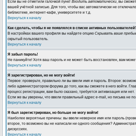
Если вы не отметили галочкой пункт
Входить автоматически
, вы сможе
вашей учётной записью. Для того, чтобы вас автоматически не отключал
библиотеке, интернет-кафе, университете и т.д.
Вернуться к началу
Как сделать, чтобы я не появлялся в списке активных пользователей
В настройках вашего профиля вы найдете опцию
Скрывать ваше пребы
скрытый пользователь.
Вернуться к началу
Я забыл пароль!
Не паникуйте! Хотя ваш пароль и не может быть восстановлен, вам може
Вернуться к началу
Я зарегистрирован, но не могу войти!
Первое: проверьте, правильно ли вы ввели имя и пароль. Второе: возм
либо администратором форума до того, как вы сможете в него войти. Г
процесс регистрации, вам было сказано, требуется активизация или нет. 
Если же вы уверены, что ввели правильный адрес e-mail, но письма не п
Вернуться к началу
Я был зарегистрирован, но больше не могу войти!
Наиболее вероятные причины: вы ввели неверное имя или пароль (провер
второе, то возможно вы не написали ни одного сообщения? Администрат
дискуссиях.
Вернуться к началу