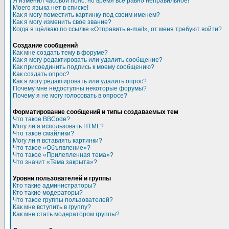
Я изменил часовой пояс, но время все равно неправильное!
Моего языка нет в списке!
Как я могу поместить картинку под своим именем?
Как я могу изменить свое звание?
Когда я щёлкаю по ссылке «Отправить e-mail», от меня требуют войти?
Создание сообщений
Как мне создать тему в форуме?
Как я могу редактировать или удалить сообщение?
Как присоединить подпись к моему сообщению?
Как создать опрос?
Как я могу редактировать или удалить опрос?
Почему мне недоступны некоторые форумы?
Почему я не могу голосовать в опросе?
Форматирование сообщений и типы создаваемых тем
Что такое BBCode?
Могу ли я использовать HTML?
Что такое смайлики?
Могу ли я вставлять картинки?
Что такое «Объявление»?
Что такое «Прилепленная тема»?
Что значит «Тема закрыта»?
Уровни пользователей и группы
Кто такие администраторы?
Кто такие модераторы?
Что такое группы пользователей?
Как мне вступить в группу?
Как мне стать модератором группы?