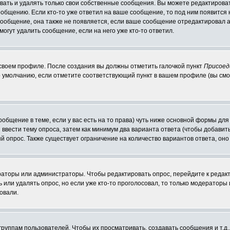
ать и удалять только свои собственные сообщения. Вы можете редактироват
ообщению. Если кто-то уже ответил на ваше сообщение, то под ним появится
 сообщение, она также не появляется, если ваше сообщение отредактировал 
могут удалить сообщение, если на него уже кто-то ответил.
 своем профиле. После создания вы должны отметить галочкой пункт
Присоед
 умолчанию, если отметите соответствующий пункт в вашем профиле (вы смо
сообщение в теме, если у вас есть на то права) чуть ниже основной формы д
ы ввести тему опроса, затем как минимум два варианта ответа (чтобы добавит
й опрос. Также существует ограничение на количество вариантов ответа, он
ераторы или администраторы. Чтобы редактировать опрос, перейдите к редакт
ь или удалять опрос, но если уже кто-то проголосовал, то только модераторы
овали.
уппам пользователей. Чтобы их просматривать, создавать сообщения и т.д.