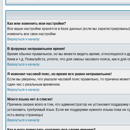
Как мне изменить мои настройки?
Все ваши настройки хранятся в базе данных (если вы зарегистрированы)
изменить все свои настройки
Вернуться к началу
В форумах неправильное время!
Время обычно правильное, но вы можете видеть время, относящееся к друг
Киев и т.д. Пожалуйста, учтите, что для смены часового пояса, как и д
Вернуться к началу
Я изменил часовой пояс, но время все равно неправильное!
Если вы уверены, что указали часовой пояс правильно, то причина може
один час с реальным временем.
Вернуться к началу
Моего языка нет в списке!
Причина скорее всего в том, что администратор не установил поддержку
установить требуемый язык. Если же поддержки нужного языка пока не 
есть внизу страницы)
Вернуться к началу
Как я могу поместить картинку под своим именем?