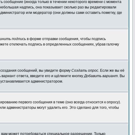
ь сообщение (иногда только в течении некоторого времени с момента
 небольшая надпись, она показывает сколько раз вы редактировали
администратор или модератор (они должны сами оставить пометку, где
инить подпись
в форме отправки сообщения, чтобы подпись
жете отключать подпись в определенных сообщениях, убрав галочку
ля создания сообщений, вы увидите форму
Создать опрос
. Если же вы её
ь вариант ответа, введите его и щёлкните кнопку
Добавить вариант
. Вы
о устанавливается администратором.
ированию первого сообщения в теме (оно всегда относится к опросу).
 или администраторы могут удалить его. Это сделано для того, чтобы
, вам может потребоваться специальное разрешение. Только