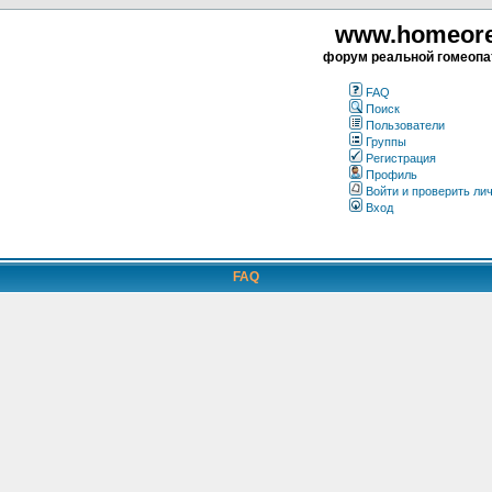
www.homeorea
форум реальной гомеопа
FAQ
Поиск
Пользователи
Группы
Регистрация
Профиль
Войти и проверить ли
Вход
FAQ