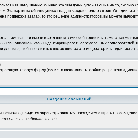
осится к вашему званию, обычно это звёздочки, указывающие на то, сколько 
». Эта картинка обычно уникальна для каждого пользователя. От администрат
чена поддержка аватар, то это решение администраторов, вы можете выяснит
тся ниже вашего имени в созданном вами сообщении или теме, а так же в ва
ний было написано и чтобы идентифицировать определенных пользователей:
 для того, чтобы повысить ваше звание, за это модератор или администрат
?
встроенную в форум форму (если эта возможность вообще разрешена админис
Создание сообщений
ам, возможно, придется зарегистрироваться прежде чем отправить сообщение
отвечать на сообщения и т.д.
)