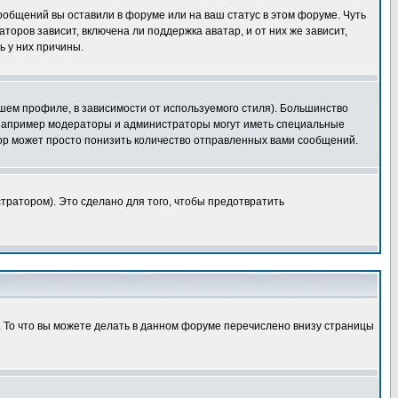
сообщений вы оставили в форуме или на ваш статус в этом форуме. Чуть
оров зависит, включена ли поддержка аватар, и от них же зависит,
ь у них причины.
шем профиле, в зависимости от используемого стиля). Большинство
 например модераторы и администраторы могут иметь специальные
ор может просто понизить количество отправленных вами сообщений.
тратором). Это сделано для того, чтобы предотвратить
. То что вы можете делать в данном форуме перечислено внизу страницы