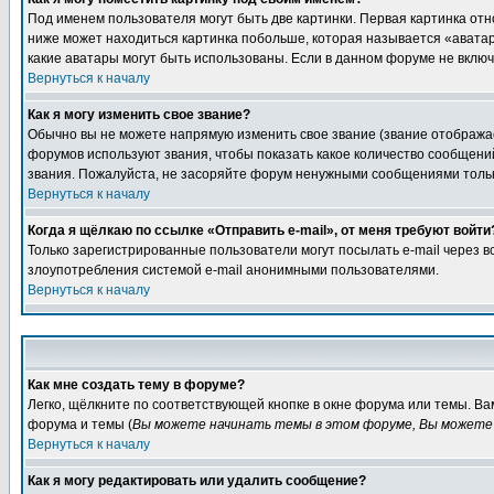
Под именем пользователя могут быть две картинки. Первая картинка отн
ниже может находиться картинка побольше, которая называется «аватара
какие аватары могут быть использованы. Если в данном форуме не вклю
Вернуться к началу
Как я могу изменить свое звание?
Обычно вы не можете напрямую изменить свое звание (звание отображае
форумов используют звания, чтобы показать какое количество сообще
звания. Пожалуйста, не засоряйте форум ненужными сообщениями только
Вернуться к началу
Когда я щёлкаю по ссылке «Отправить e-mail», от меня требуют войти
Только зарегистрированные пользователи могут посылать e-mail через 
злоупотребления системой e-mail анонимными пользователями.
Вернуться к началу
Как мне создать тему в форуме?
Легко, щёлкните по соответствующей кнопке в окне форума или темы. В
форума и темы (
Вы можете начинать темы в этом форуме, Вы можете 
Вернуться к началу
Как я могу редактировать или удалить сообщение?