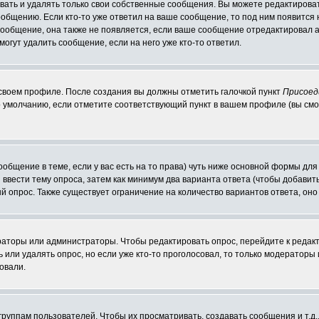
ать и удалять только свои собственные сообщения. Вы можете редактироват
ообщению. Если кто-то уже ответил на ваше сообщение, то под ним появится
 сообщение, она также не появляется, если ваше сообщение отредактировал 
могут удалить сообщение, если на него уже кто-то ответил.
 своем профиле. После создания вы должны отметить галочкой пункт
Присоед
 умолчанию, если отметите соответствующий пункт в вашем профиле (вы смо
сообщение в теме, если у вас есть на то права) чуть ниже основной формы д
ы ввести тему опроса, затем как минимум два варианта ответа (чтобы добавит
й опрос. Также существует ограничение на количество вариантов ответа, он
ераторы или администраторы. Чтобы редактировать опрос, перейдите к редакт
ь или удалять опрос, но если уже кто-то проголосовал, то только модераторы
овали.
уппам пользователей. Чтобы их просматривать, создавать сообщения и т.д.