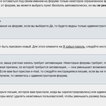
те оставаться под своим именем на форуме только некоторое ограниченное вр
о от форума, вы можете выбрать пункт
Входить автоматически
, но мы
не ре
?
вание на форуме
, если вы выберете
Да
, то будете видны только администрат
т быть присвоен новый. Для этого кликните на
Я забыл пароль
, следуйте инс
ожно, ваша учетная запись требует активизации. Некоторые форумы требуют,
лавная причина, по которой требуется активизация, — она уменьшает возмож
Если вам был прислан e-mail, то следуйте инструкциям в письме, если вы не п
олучили, то свяжитесь с администратором форума.
ьте письмо, которое вам прислали, когда вы зарегистрировались) или админ
оры могут удалять неактивных пользователей, чтобы уменьшить размер базы