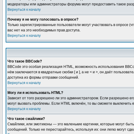
модераторы или администраторы форума могут предоставить такое разр
Вернуться к началу
Почему я не могу голосовать в опросе?
Только зарегистрированные пользователи могут участвовать в опросе (чт
вас нет на это необходимых прав доступа.
Вернуться к началу
Что такое BBCode?
BBCode это особая реализация HTML, возможность использования BBCod
нём заключаются в квадратные скобки [ и ], а не < и >, он даёт польз
доступна из формы отправки сообщений.
Вернуться к началу
Могу ли я использовать HTML?
Зависит от того разрешено ли это администратором. Если разрешено его 
могут вызвать проблемы. Если HTML включён, то вы сможете выключить 
Вернуться к началу
Что такое смайлики?
Смайлики, или эмотиконы — это маленькие картинки, которые могут быть 
сообщений. Только не перестарайтесь, используя их: они легко могут с