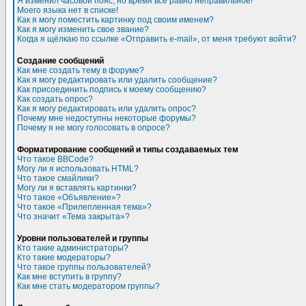
Я изменил часовой пояс, но время все равно неправильное!
Моего языка нет в списке!
Как я могу поместить картинку под своим именем?
Как я могу изменить свое звание?
Когда я щёлкаю по ссылке «Отправить e-mail», от меня требуют войти?
Создание сообщений
Как мне создать тему в форуме?
Как я могу редактировать или удалить сообщение?
Как присоединить подпись к моему сообщению?
Как создать опрос?
Как я могу редактировать или удалить опрос?
Почему мне недоступны некоторые форумы?
Почему я не могу голосовать в опросе?
Форматирование сообщений и типы создаваемых тем
Что такое BBCode?
Могу ли я использовать HTML?
Что такое смайлики?
Могу ли я вставлять картинки?
Что такое «Объявление»?
Что такое «Прилепленная тема»?
Что значит «Тема закрыта»?
Уровни пользователей и группы
Кто такие администраторы?
Кто такие модераторы?
Что такое группы пользователей?
Как мне вступить в группу?
Как мне стать модератором группы?