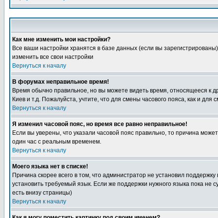
Как мне изменить мои настройки?
Все ваши настройки хранятся в базе данных (если вы зарегистрированы)
изменить все свои настройки
Вернуться к началу
В форумах неправильное время!
Время обычно правильное, но вы можете видеть время, относящееся к друг
Киев и т.д. Пожалуйста, учтите, что для смены часового пояса, как и д
Вернуться к началу
Я изменил часовой пояс, но время все равно неправильное!
Если вы уверены, что указали часовой пояс правильно, то причина може
один час с реальным временем.
Вернуться к началу
Моего языка нет в списке!
Причина скорее всего в том, что администратор не установил поддержку
установить требуемый язык. Если же поддержки нужного языка пока не 
есть внизу страницы)
Вернуться к началу
Как я могу поместить картинку под своим именем?