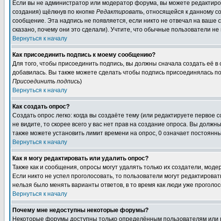
Если вы не администратор или модератор форума, вы можете редактиров
создания) щёлкнув по кнопке
Редактировать
, относящейся к данному с
сообщение. Эта надпись не появляется, если никто не отвечал на ваше
сказано, почему они это сделали). Учтите, что обычные пользователи не 
Вернуться к началу
Как присоединить подпись к моему сообщению?
Для того, чтобы присоединить подпись, вы должны сначала создать её в
добавилась. Вы также можете сделать чтобы подпись присоединялась по
Присоединить подпись
)
Вернуться к началу
Как создать опрос?
Создать опрос легко: когда вы создаёте тему (или редактируете первое 
не видите, то скорее всего у вас нет прав на создание опроса. Вы должн
также можете установить лимит времени на опрос, 0 означает постоянны
Вернуться к началу
Как я могу редактировать или удалить опрос?
Также как и сообщения, опросы могут удалять только их создатели, мод
Если никто не успел проголосовать, то пользователи могут редактироват
нельзя было менять варианты ответов, в то время как люди уже проголос
Вернуться к началу
Почему мне недоступны некоторые форумы?
Некоторые форумы доступны только определённым пользователям или гр