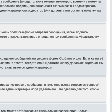
ь сообщение (иногда только в течении некоторого времени с момента
 небольшая надпись, она показывает сколько раз вы редактировали
администратор или модератор (они должны сами оставить пометку, где
инить подпись
в форме отправки сообщения, чтобы подпись
жете отключать подпись в определенных сообщениях, убрав галочку
ля создания сообщений, вы увидите форму
Создать опрос
. Если же вы её
ь вариант ответа, введите его и щёлкните кнопку
Добавить вариант
. Вы
о устанавливается администратором.
ированию первого сообщения в теме (оно всегда относится к опросу).
 или администраторы могут удалить его. Это сделано для того, чтобы
, вам может потребоваться специальное разрешение. Только