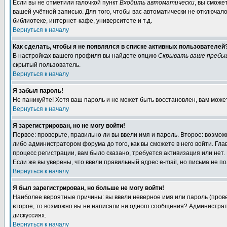
Если вы не отметили галочкой пункт
Входить автоматически
, вы сможе
вашей учётной записью. Для того, чтобы вас автоматически не отключал
библиотеке, интернет-кафе, университете и т.д.
Вернуться к началу
Как сделать, чтобы я не появлялся в списке активных пользователей
В настройках вашего профиля вы найдете опцию
Скрывать ваше пребы
скрытый пользователь.
Вернуться к началу
Я забыл пароль!
Не паникуйте! Хотя ваш пароль и не может быть восстановлен, вам може
Вернуться к началу
Я зарегистрирован, но не могу войти!
Первое: проверьте, правильно ли вы ввели имя и пароль. Второе: возм
либо администратором форума до того, как вы сможете в него войти. Г
процесс регистрации, вам было сказано, требуется активизация или нет. 
Если же вы уверены, что ввели правильный адрес e-mail, но письма не п
Вернуться к началу
Я был зарегистрирован, но больше не могу войти!
Наиболее вероятные причины: вы ввели неверное имя или пароль (провер
второе, то возможно вы не написали ни одного сообщения? Администрат
дискуссиях.
Вернуться к началу