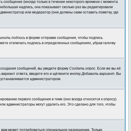
ь сообщение (иногда только в течении некоторого времени с момента
 небольшая надпись, она показывает сколько раз вы редактировали
администратор или модератор (они должны сами оставить пометку, где
инить подпись
в форме отправки сообщения, чтобы подпись
жете отключать подпись в определенных сообщениях, убрав галочку
ля создания сообщений, вы увидите форму
Создать опрос
. Если же вы её
ь вариант ответа, введите его и щёлкните кнопку
Добавить вариант
. Вы
о устанавливается администратором.
ированию первого сообщения в теме (оно всегда относится к опросу).
 или администраторы могут удалить его. Это сделано для того, чтобы
, вам может потребоваться специальное разрешение. Только