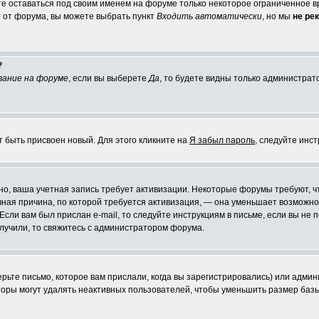
те оставаться под своим именем на форуме только некоторое ограниченное вр
о от форума, вы можете выбрать пункт
Входить автоматически
, но мы
не ре
?
вание на форуме
, если вы выберете
Да
, то будете видны только администрат
т быть присвоен новый. Для этого кликните на
Я забыл пароль
, следуйте инс
ожно, ваша учетная запись требует активизации. Некоторые форумы требуют,
лавная причина, по которой требуется активизация, — она уменьшает возмож
Если вам был прислан e-mail, то следуйте инструкциям в письме, если вы не п
олучили, то свяжитесь с администратором форума.
ьте письмо, которое вам прислали, когда вы зарегистрировались) или админ
оры могут удалять неактивных пользователей, чтобы уменьшить размер базы