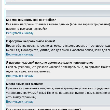
Как мне изменить мои настройки?
Все ваши настройки хранятся в базе данных (если вы зарегистрированы)
изменить все свои настройки
Вернуться к началу
В форумах неправильное время!
Время обычно правильное, но вы можете видеть время, относящееся к друг
Киев и т.д. Пожалуйста, учтите, что для смены часового пояса, как и д
Вернуться к началу
Я изменил часовой пояс, но время все равно неправильное!
Если вы уверены, что указали часовой пояс правильно, то причина може
один час с реальным временем.
Вернуться к началу
Моего языка нет в списке!
Причина скорее всего в том, что администратор не установил поддержку
установить требуемый язык. Если же поддержки нужного языка пока не 
есть внизу страницы)
Вернуться к началу
Как я могу поместить картинку под своим именем?