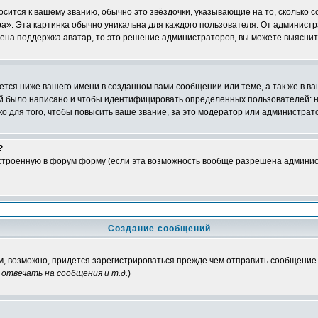
осится к вашему званию, обычно это звёздочки, указывающие на то, сколько 
». Эта картинка обычно уникальна для каждого пользователя. От администрат
чена поддержка аватар, то это решение администраторов, вы можете выяснит
тся ниже вашего имени в созданном вами сообщении или теме, а так же в ва
ний было написано и чтобы идентифицировать определенных пользователей:
 для того, чтобы повысить ваше звание, за это модератор или администрат
?
встроенную в форум форму (если эта возможность вообще разрешена админис
Создание сообщений
ам, возможно, придется зарегистрироваться прежде чем отправить сообщение
отвечать на сообщения и т.д.
)