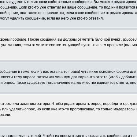
ать и удалять только свои собственные сообщения. Вы можете редактироват
ообщению. Если кто-то уже ответил на ваше сообщение, то под ним появится
 сообщение, она также не появляется, если ваше сообщение отредактировал 
могут удалить сообщение, если на него уже кто-то ответил.
 своем профиле. После создания вы должны отметить галочкой пункт
Присоед
 умолчанию, если отметите соответствующий пункт в вашем профиле (вы смо
сообщение в теме, если у вас есть на то права) чуть ниже основной формы д
ы ввести тему опроса, затем как минимум два варианта ответа (чтобы добавит
й опрос. Также существует ограничение на количество вариантов ответа, он
ераторы или администраторы. Чтобы редактировать опрос, перейдите к редакт
ь или удалять опрос, но если уже кто-то проголосовал, то только модераторы
овали.
уппам пользователей. Чтобы их просматривать, создавать сообщения и т.д.