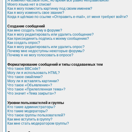
Я изменил часовой пояс, но время все равно неправильное!
Моего языка нет в списке!
Как я могу поместить картинку под своим именем?
Как я могу изменить свое звание?
Когда я щёлкаю по ссылке «Отправить e-mail», от меня требуют войти?
Создание сообщений
Как мне создать тему в форуме?
Как я могу редактировать или удалить сообщение?
Как присоединить подпись к моему сообщению?
Как создать опрос?
Как я могу редактировать или удалить опрос?
Почему мне недоступны некоторые форумы?
Почему я не могу голосовать в опросе?
Форматирование сообщений и типы создаваемых тем
Что такое BBCode?
Могу ли я использовать HTML?
Что такое смайлики?
Могу ли я вставлять картинки?
Что такое «Объявление»?
Что такое «Прилепленная тема»?
Что значит «Тема закрыта»?
Уровни пользователей и группы
Кто такие администраторы?
Кто такие модераторы?
Что такое группы пользователей?
Как мне вступить в группу?
Как мне стать модератором группы?