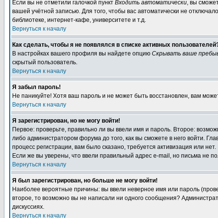
Если вы не отметили галочкой пункт
Входить автоматически
, вы сможе
вашей учётной записью. Для того, чтобы вас автоматически не отключал
библиотеке, интернет-кафе, университете и т.д.
Вернуться к началу
Как сделать, чтобы я не появлялся в списке активных пользователей
В настройках вашего профиля вы найдете опцию
Скрывать ваше пребы
скрытый пользователь.
Вернуться к началу
Я забыл пароль!
Не паникуйте! Хотя ваш пароль и не может быть восстановлен, вам може
Вернуться к началу
Я зарегистрирован, но не могу войти!
Первое: проверьте, правильно ли вы ввели имя и пароль. Второе: возм
либо администратором форума до того, как вы сможете в него войти. Г
процесс регистрации, вам было сказано, требуется активизация или нет. 
Если же вы уверены, что ввели правильный адрес e-mail, но письма не п
Вернуться к началу
Я был зарегистрирован, но больше не могу войти!
Наиболее вероятные причины: вы ввели неверное имя или пароль (провер
второе, то возможно вы не написали ни одного сообщения? Администрат
дискуссиях.
Вернуться к началу