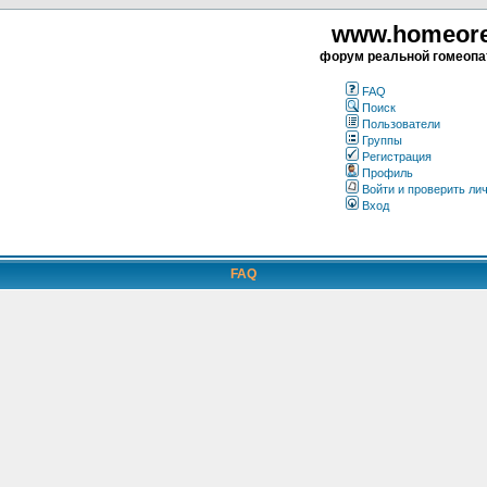
www.homeorea
форум реальной гомеопа
FAQ
Поиск
Пользователи
Группы
Регистрация
Профиль
Войти и проверить ли
Вход
FAQ