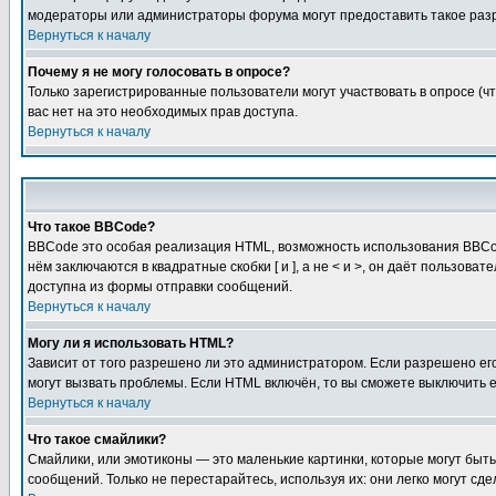
модераторы или администраторы форума могут предоставить такое разр
Вернуться к началу
Почему я не могу голосовать в опросе?
Только зарегистрированные пользователи могут участвовать в опросе (чт
вас нет на это необходимых прав доступа.
Вернуться к началу
Что такое BBCode?
BBCode это особая реализация HTML, возможность использования BBCod
нём заключаются в квадратные скобки [ и ], а не < и >, он даёт польз
доступна из формы отправки сообщений.
Вернуться к началу
Могу ли я использовать HTML?
Зависит от того разрешено ли это администратором. Если разрешено его 
могут вызвать проблемы. Если HTML включён, то вы сможете выключить 
Вернуться к началу
Что такое смайлики?
Смайлики, или эмотиконы — это маленькие картинки, которые могут быть 
сообщений. Только не перестарайтесь, используя их: они легко могут с