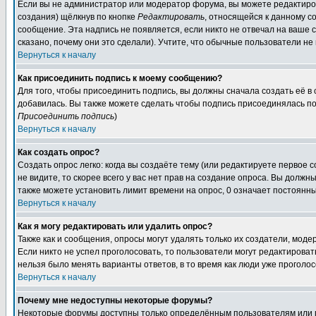
Если вы не администратор или модератор форума, вы можете редактиров
создания) щёлкнув по кнопке
Редактировать
, относящейся к данному с
сообщение. Эта надпись не появляется, если никто не отвечал на ваше
сказано, почему они это сделали). Учтите, что обычные пользователи не 
Вернуться к началу
Как присоединить подпись к моему сообщению?
Для того, чтобы присоединить подпись, вы должны сначала создать её в
добавилась. Вы также можете сделать чтобы подпись присоединялась по
Присоединить подпись
)
Вернуться к началу
Как создать опрос?
Создать опрос легко: когда вы создаёте тему (или редактируете первое 
не видите, то скорее всего у вас нет прав на создание опроса. Вы должн
также можете установить лимит времени на опрос, 0 означает постоянны
Вернуться к началу
Как я могу редактировать или удалить опрос?
Также как и сообщения, опросы могут удалять только их создатели, мод
Если никто не успел проголосовать, то пользователи могут редактироват
нельзя было менять варианты ответов, в то время как люди уже проголос
Вернуться к началу
Почему мне недоступны некоторые форумы?
Некоторые форумы доступны только определённым пользователям или гр