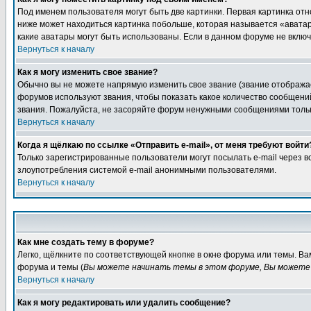
Под именем пользователя могут быть две картинки. Первая картинка отн
ниже может находиться картинка побольше, которая называется «аватара
какие аватары могут быть использованы. Если в данном форуме не вклю
Вернуться к началу
Как я могу изменить свое звание?
Обычно вы не можете напрямую изменить свое звание (звание отображае
форумов используют звания, чтобы показать какое количество сообще
звания. Пожалуйста, не засоряйте форум ненужными сообщениями только
Вернуться к началу
Когда я щёлкаю по ссылке «Отправить e-mail», от меня требуют войти
Только зарегистрированные пользователи могут посылать e-mail через 
злоупотребления системой e-mail анонимными пользователями.
Вернуться к началу
Как мне создать тему в форуме?
Легко, щёлкните по соответствующей кнопке в окне форума или темы. В
форума и темы (
Вы можете начинать темы в этом форуме, Вы можете 
Вернуться к началу
Как я могу редактировать или удалить сообщение?