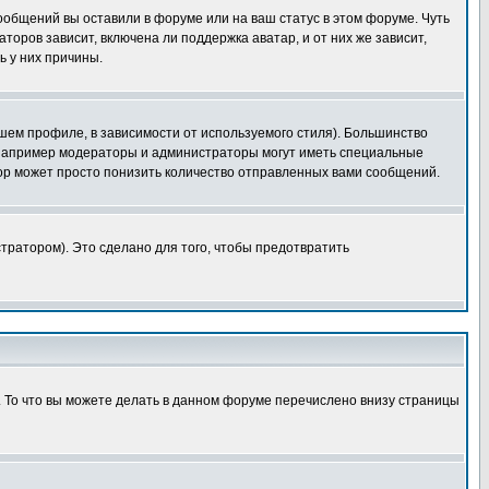
сообщений вы оставили в форуме или на ваш статус в этом форуме. Чуть
оров зависит, включена ли поддержка аватар, и от них же зависит,
ь у них причины.
шем профиле, в зависимости от используемого стиля). Большинство
 например модераторы и администраторы могут иметь специальные
ор может просто понизить количество отправленных вами сообщений.
тратором). Это сделано для того, чтобы предотвратить
. То что вы можете делать в данном форуме перечислено внизу страницы